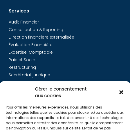
Services
Audit Financier
Consolidation & Reporting
Direction financière externalisée
Évaluation Financière
Expertise-Comptable
Paie et Social
Restructuring
Secrétariat juridique
Transaction Advisory Services
Gérer le consentement
aux cookies
Aurys
Pour offrir les meilleures expériences, nous utilisons des
Équipe
technologies telles que les cookies pour stocker et/ou accéder aux
Carrières
informations des appareils. Le fait de consentir à ces technologies
nous permettra de traiter des données telles que le comportement
Contact
de navigation ou les ID uniques sur ce site. Le fait de ne pas