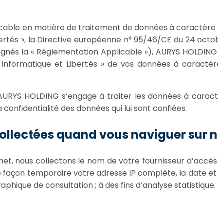
able en matière de traitement de données à caractère pe
Libertés », la Directive européenne n° 95/46/CE du 24 oc
ésignés la « Règlementation Applicable »), AURYS HOLDING
e « Informatique et Libertés » de vos données à caractè
AURYS HOLDING s’engage à traiter les données à caractèr
a confidentialité des données qui lui sont confiées.
llectées quand vous naviguer sur no
net, nous collectons le nom de votre fournisseur d’accès à 
 façon temporaire votre adresse IP complète, la date et 
raphique de consultation ; à des fins d’analyse statistique.