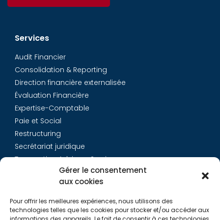
Services
Audit Financier
Consolidation & Reporting
Direction financière externalisée
Évaluation Financière
Expertise-Comptable
Paie et Social
Restructuring
Secrétariat juridique
Transaction Advisory Services
Gérer le consentement
aux cookies
Aurys
Pour offrir les meilleures expériences, nous utilisons des
Équipe
technologies telles que les cookies pour stocker et/ou accéder aux
Carrières
informations des appareils. Le fait de consentir à ces technologies