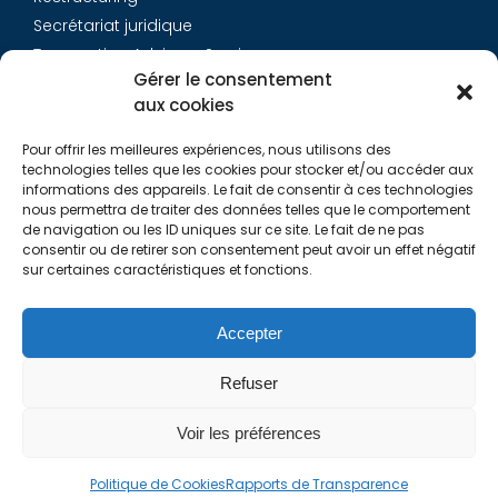
Secrétariat juridique
Transaction Advisory Services
Gérer le consentement
aux cookies
Aurys
Pour offrir les meilleures expériences, nous utilisons des
Équipe
technologies telles que les cookies pour stocker et/ou accéder aux
Carrières
informations des appareils. Le fait de consentir à ces technologies
nous permettra de traiter des données telles que le comportement
Contact
de navigation ou les ID uniques sur ce site. Le fait de ne pas
consentir ou de retirer son consentement peut avoir un effet négatif
sur certaines caractéristiques et fonctions.
Liens utiles
Rapports de Transparence
Accepter
Mentions légales
Politique de Cookies (EU)
Refuser
Lexique
Voir les préférences
Politique de Cookies
Rapports de Transparence