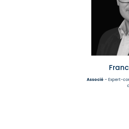
Fran
Associé
– Expert-co