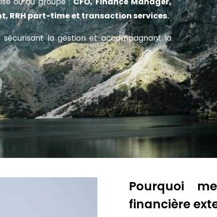
rise ou du groupe :
CFO, Finance Manager,
, RRH part-time et transaction services.
e, sécurisant la gestion et accompagnant la
Pourquoi me
financière ext