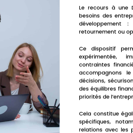
Le recours à une D
besoins des entrep
développement : c
retournement ou opé
Ce dispositif per
expérimentée, i
contraintes financ
accompagnons le d
décisions, sécurison
des équilibres finan
priorités de l’entre
Cela constitue éga
spécifiques, nota
relations avec les 