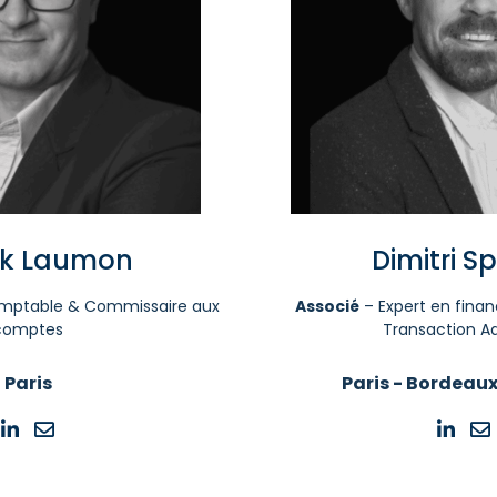
ck Laumon
Dimitri S
mptable & Commissaire aux
Associé
– Expert en finan
comptes
Transaction Ad
Paris
Paris - Bordeau