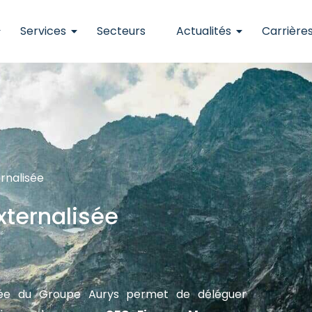
Services
Secteurs
Actualités
Carrière
ernalisée
xternalisée
lisée du Groupe Aurys permet de déléguer