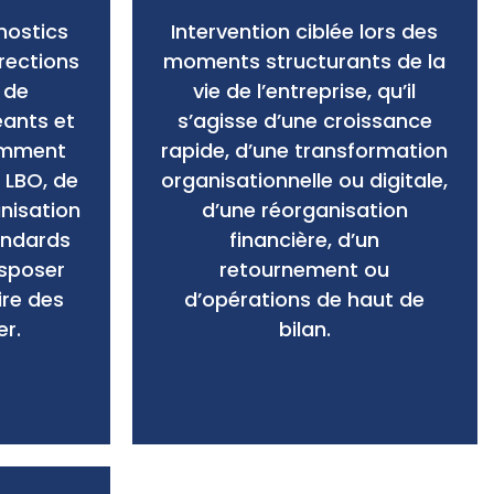
nostics
Intervention ciblée lors des
rections
moments structurants de la
 de
vie de l’entreprise, qu’il
eants et
s’agisse d’une croissance
tamment
rapide, d’une transformation
 LBO, de
organisationnelle ou digitale,
anisation
d’une réorganisation
andards
financière, d’un
isposer
retournement ou
ire des
d’opérations de haut de
r.
bilan.