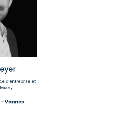
peyer
ce d’entreprise et
visory
x - Vannes