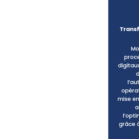
Transf
Mo
proce
digitaux
d
l’a
opérat
mise en
a
l’opt
grâce 