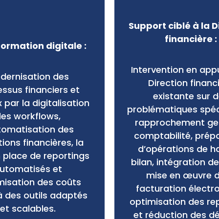
Support ciblé à la D
financière :
ormation digitale :
Intervention en app
dernisation des
Direction financ
ssus financiers et
existante sur 
 par la digitalisation
problématiques spéci
es workflows,
rapprochement ges
utomatisation des
comptabilité, prép
ions financières, la
d’opérations de h
 place de reportings
bilan, intégration de 
utomatisés et
mise en œuvre d
imisation des coûts
facturation électr
à des outils adaptés
optimisation des re
et scalables.
et réduction des dé