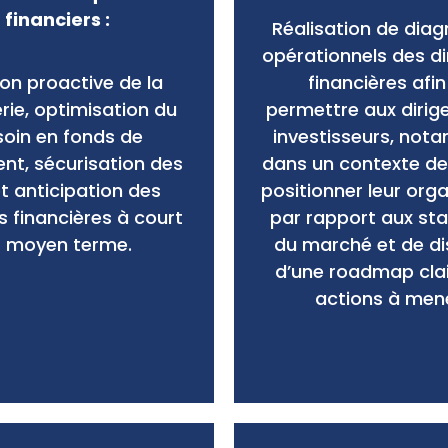
financiers :
Réalisation de diag
opérationnels des di
on proactive de la
financières afin
rie, optimisation du
permettre aux dirig
oin en fonds de
investisseurs, no
nt, sécurisation des
dans un contexte de
et anticipation des
positionner leur org
s financières à court
par rapport aux st
t moyen terme.
du marché et de d
d’une roadmap cla
actions à mene