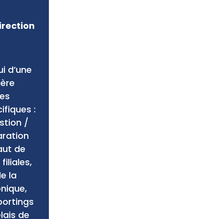
irection
ui d’une
ière
des
fiques :
tion /
aration
aut de
filiales,
e la
onique,
portings
lais de