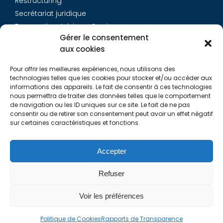
Restructuring
Secrétariat juridique
Transaction Advisory Services
Gérer le consentement
aux cookies
Aurys
Pour offrir les meilleures expériences, nous utilisons des
Équipe
technologies telles que les cookies pour stocker et/ou accéder aux
Carrières
informations des appareils. Le fait de consentir à ces technologies
nous permettra de traiter des données telles que le comportement
Contact
de navigation ou les ID uniques sur ce site. Le fait de ne pas
consentir ou de retirer son consentement peut avoir un effet négatif
sur certaines caractéristiques et fonctions.
Liens utiles
Rapports de Transparence
Accepter
Mentions légales
Politique de Cookies (EU)
Refuser
Lexique
Voir les préférences
Politique de Cookies
Rapports de Transparence