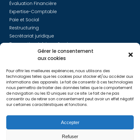
Évaluation Financière
Expertise-Comptable
Paie et Social
Restructuring
Secrétariat juridique
Transaction Advisory Services
Gérer le consentement
aux cookies
Aurys
Pour offrir les meilleures expériences, nous utilisons des
Équipe
technologies telles que les cookies pour stocker et/ou accéder aux
Carrières
informations des appareils. Le fait de consentir à ces technologies
nous permettra de traiter des données telles que le comportement
Contact
de navigation ou les ID uniques sur ce site. Le fait de ne pas
consentir ou de retirer son consentement peut avoir un effet négatif
sur certaines caractéristiques et fonctions.
Liens utiles
Rapports de Transparence
Accepter
Mentions légales
Politique de Cookies (EU)
Refuser