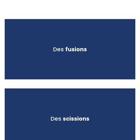
Des
fusions
Des
scissions