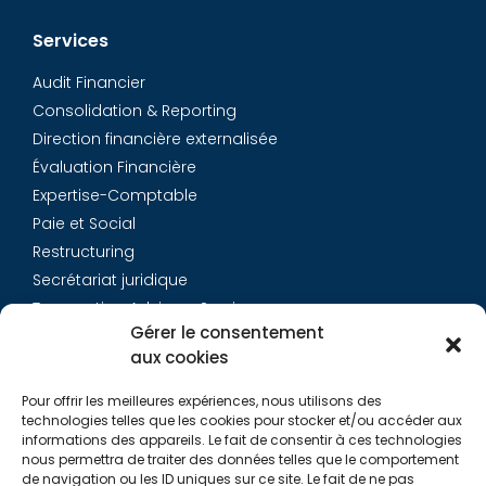
Services
Audit Financier
Consolidation & Reporting
Direction financière externalisée
Évaluation Financière
Expertise-Comptable
Paie et Social
Restructuring
Secrétariat juridique
Transaction Advisory Services
Gérer le consentement
aux cookies
Aurys
Pour offrir les meilleures expériences, nous utilisons des
Équipe
technologies telles que les cookies pour stocker et/ou accéder aux
Carrières
informations des appareils. Le fait de consentir à ces technologies
nous permettra de traiter des données telles que le comportement
Contact
de navigation ou les ID uniques sur ce site. Le fait de ne pas