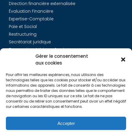
Direction financière externalisée
Évaluation Financière
Expertise-Comptable
Paie et Social
Restructuring
Secrétariat juridique
Transaction Advisory Services
Gérer le consentement
aux cookies
Aurys
Pour offrir les meilleures expériences, nous utilisons des
Équipe
technologies telles que les cookies pour stocker et/ou accéder aux
Carrières
informations des appareils. Le fait de consentir à ces technologies
nous permettra de traiter des données telles que le comportement
Contact
de navigation ou les ID uniques sur ce site. Le fait de ne pas
consentir ou de retirer son consentement peut avoir un effet négatif
sur certaines caractéristiques et fonctions.
Liens utiles
Rapports de Transparence
Accepter
Mentions légales