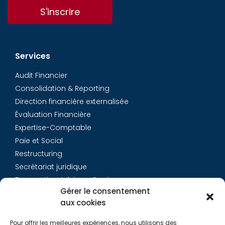
S'inscrire
Services
Audit Financier
Consolidation & Reporting
Direction financière externalisée
Évaluation Financière
Expertise-Comptable
Paie et Social
Restructuring
Secrétariat juridique
Transaction Advisory Services
Gérer le consentement
aux cookies
Aurys
Pour offrir les meilleures expériences, nous utilisons des