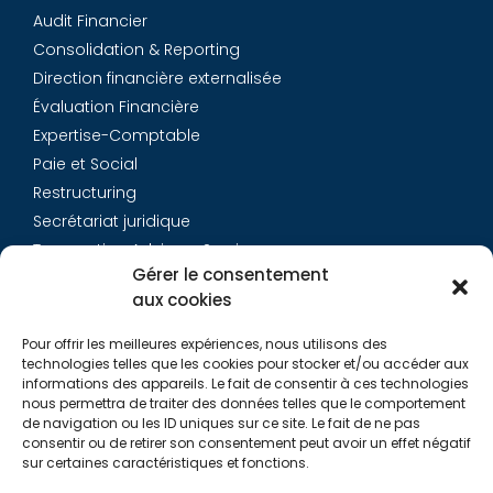
Audit Financier
Consolidation & Reporting
Direction financière externalisée
Évaluation Financière
Expertise-Comptable
Paie et Social
Restructuring
Secrétariat juridique
Transaction Advisory Services
Gérer le consentement
aux cookies
Aurys
Pour offrir les meilleures expériences, nous utilisons des
Équipe
technologies telles que les cookies pour stocker et/ou accéder aux
Carrières
informations des appareils. Le fait de consentir à ces technologies
nous permettra de traiter des données telles que le comportement
Contact
de navigation ou les ID uniques sur ce site. Le fait de ne pas
consentir ou de retirer son consentement peut avoir un effet négatif
sur certaines caractéristiques et fonctions.
Liens utiles