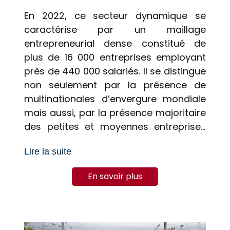
En 2022, ce secteur dynamique se
caractérise par un maillage
entrepreneurial dense constitué de
plus de 16 000 entreprises employant
près de 440 000 salariés. Il se distingue
non seulement par la présence de
multinationales d’envergure mondiale
mais aussi, par la présence majoritaire
des petites et moyennes entreprises
(TPE/PME), qui forment à elles seules
Lire la suite
98% des acteurs. Grandes entreprises
et PME contribuent à la vitalité et à la
En savoir plus
résilience de l’écosystème
économique.