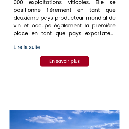
000 exploitations viticoles. Elle se
positionne fièrement en tant que
deuxième pays producteur mondial de
vin et occupe également la première
place en tant que pays exportateur
mondial. De plus, la viticulture contribue
Lire la suite
de manière significative à l’économie
nationale : 17% de la production
En savoir plus
agricole totale en France, rapprochant
12 milliards d’euros…