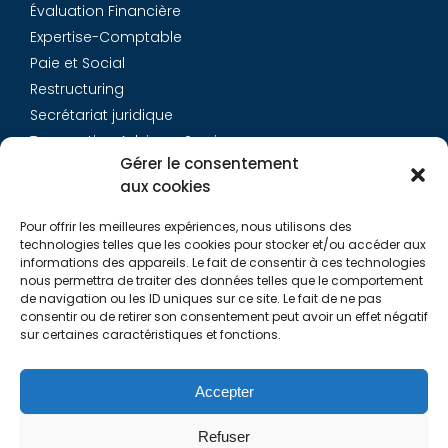
Évaluation Financière
Expertise-Comptable
Paie et Social
Restructuring
Secrétariat juridique
Transaction Advisory Services
Gérer le consentement
aux cookies
Aurys
Pour offrir les meilleures expériences, nous utilisons des
Équipe
technologies telles que les cookies pour stocker et/ou accéder aux
Carrières
informations des appareils. Le fait de consentir à ces technologies
nous permettra de traiter des données telles que le comportement
Contact
de navigation ou les ID uniques sur ce site. Le fait de ne pas
consentir ou de retirer son consentement peut avoir un effet négatif
sur certaines caractéristiques et fonctions.
Liens utiles
Rapports de Transparence
Accepter
Mentions légales
Politique de Cookies (EU)
Refuser