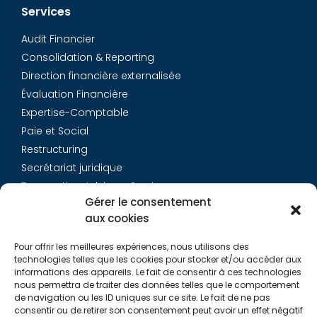
Services
Audit Financier
Consolidation & Reporting
Direction financière externalisée
Évaluation Financière
Expertise-Comptable
Paie et Social
Restructuring
Secrétariat juridique
Transaction Advisory Services
Gérer le consentement
aux cookies
Aurys
Pour offrir les meilleures expériences, nous utilisons des
Équipe
technologies telles que les cookies pour stocker et/ou accéder aux
Carrières
informations des appareils. Le fait de consentir à ces technologies
nous permettra de traiter des données telles que le comportement
Contact
de navigation ou les ID uniques sur ce site. Le fait de ne pas
consentir ou de retirer son consentement peut avoir un effet négatif