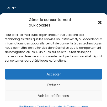
Audit
Consolidation & Reporting
Gérer le consentement
Accounting expertise
aux cookies
Financial Evaluation
Pay and social
Pour offrir les meilleures expériences, nous utilisons des
Restructuring
technologies telles que les cookies pour stocker et/ou accéder aux
informations des appareils. Le fait de consentir à ces technologies
Transaction Services
nous permettra de traiter des données telles que le comportement
de navigation ou les ID uniques sur ce site. Le fait de ne pas
consentir ou de retirer son consentement peut avoir un effet négatif
Aurys
sur certaines caractéristiques et fonctions.
AURYS TEAM
Contact Us
Accepter
Refuser
Links
Voir les préférences
Politique de Cookies
Rapports de Transparence