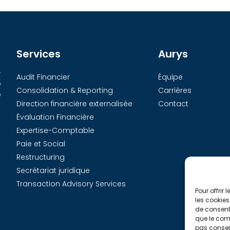
Services
Aurys
-
Audit Financier
Équipe
e
Consolidation & Reporting
Carrières
e
Direction financière externalisée
Contact
Évaluation Financière
Expertise-Comptable
Paie et Social
Restructuring
Secrétariat juridique
Transaction Advisory Services
Pour offrir
les cookies
de consenti
que le comp
pas consent