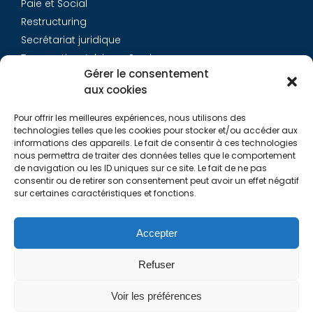
Paie et Social
Restructuring
Secrétariat juridique
Transaction Advisory Services
Gérer le consentement
aux cookies
Aurys
Pour offrir les meilleures expériences, nous utilisons des
Équipe
technologies telles que les cookies pour stocker et/ou accéder aux
Carrières
informations des appareils. Le fait de consentir à ces technologies
nous permettra de traiter des données telles que le comportement
Contact
de navigation ou les ID uniques sur ce site. Le fait de ne pas
consentir ou de retirer son consentement peut avoir un effet négatif
sur certaines caractéristiques et fonctions.
Liens utiles
Rapports de Transparence
Accepter
Mentions légales
Politique de Cookies (EU)
Refuser
Lexique
Voir les préférences