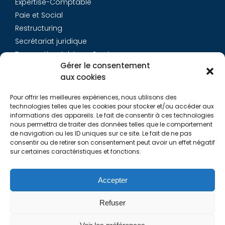
Expertise-Comptable
Paie et Social
Restructuring
Secrétariat juridique
Transaction Advisory Services
Gérer le consentement
aux cookies
Aurys
Pour offrir les meilleures expériences, nous utilisons des
Équipe
technologies telles que les cookies pour stocker et/ou accéder aux
Carrières
informations des appareils. Le fait de consentir à ces technologies
nous permettra de traiter des données telles que le comportement
Contact
de navigation ou les ID uniques sur ce site. Le fait de ne pas
consentir ou de retirer son consentement peut avoir un effet négatif
sur certaines caractéristiques et fonctions.
Liens utiles
Rapports de Transparence
Accepter
Mentions légales
Politique de Cookies (EU)
Refuser
Lexique