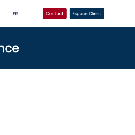
s
FR
Contact
Espace Client
ence