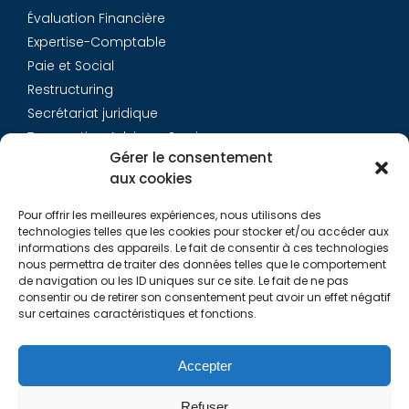
Évaluation Financière
Expertise-Comptable
Paie et Social
Restructuring
Secrétariat juridique
Transaction Advisory Services
Gérer le consentement
aux cookies
Aurys
Pour offrir les meilleures expériences, nous utilisons des
Équipe
technologies telles que les cookies pour stocker et/ou accéder aux
Carrières
informations des appareils. Le fait de consentir à ces technologies
nous permettra de traiter des données telles que le comportement
Contact
de navigation ou les ID uniques sur ce site. Le fait de ne pas
consentir ou de retirer son consentement peut avoir un effet négatif
sur certaines caractéristiques et fonctions.
Liens utiles
Rapports de Transparence
Accepter
Mentions légales
Politique de Cookies (EU)
Refuser