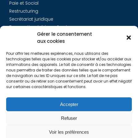
Paie et Social
Restructuring
Secrétariat juridique
Transaction Advisory Services
Gérer le consentement
aux cookies
Aurys
Pour offrir les meilleures expériences, nous utilisons des
Équipe
technologies telles que les cookies pour stocker et/ou accéder aux
Carrières
informations des appareils. Le fait de consentir à ces technologies
nous permettra de traiter des données telles que le comportement
Contact
de navigation ou les ID uniques sur ce site. Le fait de ne pas
consentir ou de retirer son consentement peut avoir un effet négatif
sur certaines caractéristiques et fonctions.
Liens utiles
Rapports de Transparence
Accepter
Mentions légales
Politique de Cookies (EU)
Refuser
Lexique
Voir les préférences