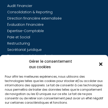
Audit Financier
Consolidation & Reporting
Direction financière externalisée
Évaluation Financière
Expertise-Comptable
Paie et Social
Restructuring
Secrétariat juridique
Transaction Advisory Services
Gérer le consentement
aux cookies
Aurys
Pour offrir les meilleures expériences, nous utilisons des
Équipe
technologies telles que les cookies pour stocker et/ou accéder aux
Carrières
informations des appareils. Le fait de consentir à ces technologies
nous permettra de traiter des données telles que le comportement
Contact
de navigation ou les ID uniques sur ce site. Le fait de ne pas
consentir ou de retirer son consentement peut avoir un effet négatif
sur certaines caractéristiques et fonctions.
Liens utiles