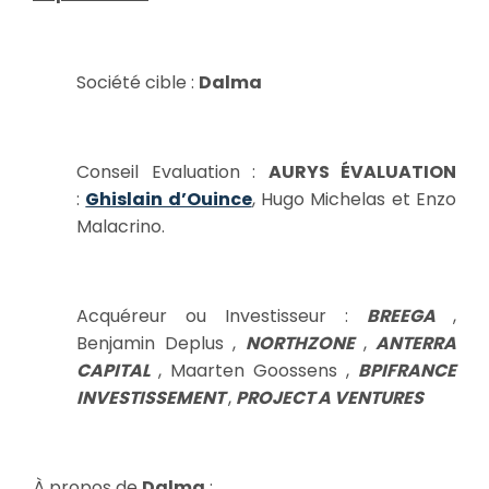
Société cible :
Dalma
Conseil Evaluation :
AURYS ÉVALUATION
:
Ghislain d’Ouince
, Hugo Michelas et Enzo
Malacrino.
Acquéreur ou Investisseur :
B
REEGA
,
Benjamin Deplus ,
NORTHZONE
,
ANTERRA
CAPITAL
, Maarten Goossens ,
BPIFRANCE
INVESTISSEMENT
,
PROJECT A VENTURES
À propos de
Dalma
: