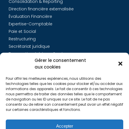
Consolidation & Reporting
Direction financière externalisée
Évaluation Financière
Expertise-Comptable
Paie et Social
Restructuring
Secrétariat juridique
Transaction Advisory Services
Gérer le consentement
aux cookies
Aurys
Pour offrir les meilleures expériences, nous utilisons des
Équipe
technologies telles que les cookies pour stocker et/ou accéder aux
Carrières
informations des appareils. Le fait de consentir à ces technologies
nous permettra de traiter des données telles que le comportement
Contact
de navigation ou les ID uniques sur ce site. Le fait de ne pas
consentir ou de retirer son consentement peut avoir un effet négatif
sur certaines caractéristiques et fonctions.
Liens utiles
Rapports de Transparence
Accepter