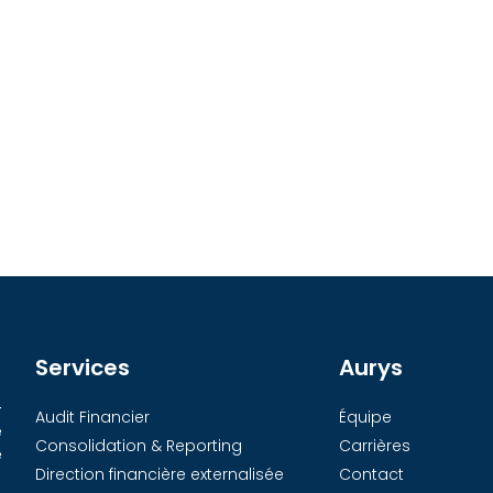
Services
Aurys
-
Audit Financier
Équipe
e
Consolidation & Reporting
Carrières
e
Direction financière externalisée
Contact