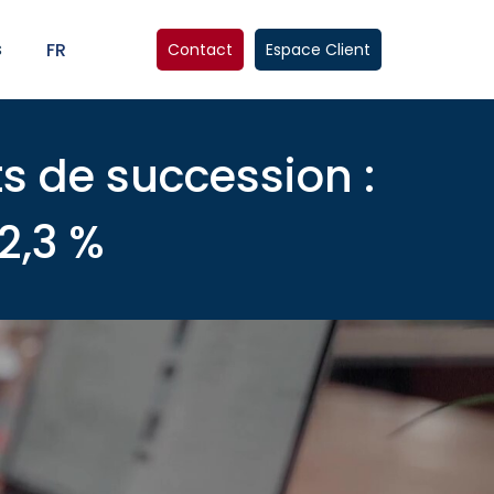
s
FR
Contact
Espace Client
ts de succession :
 2,3 %