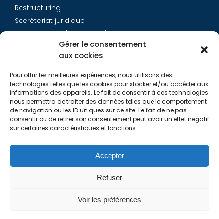
Restructuring
Secrétariat juridique
Transaction Advisory Services
Gérer le consentement
aux cookies
Aurys
Pour offrir les meilleures expériences, nous utilisons des
Équipe
technologies telles que les cookies pour stocker et/ou accéder aux
Carrières
informations des appareils. Le fait de consentir à ces technologies
nous permettra de traiter des données telles que le comportement
Contact
de navigation ou les ID uniques sur ce site. Le fait de ne pas
consentir ou de retirer son consentement peut avoir un effet négatif
sur certaines caractéristiques et fonctions.
Liens utiles
Rapports de Transparence
Accepter
Mentions légales
Politique de Cookies (EU)
Refuser
Lexique
Voir les préférences