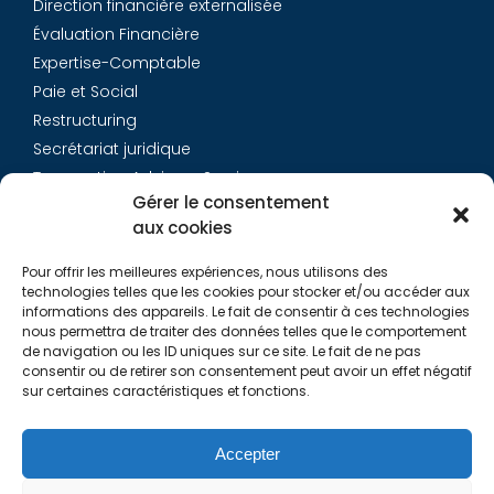
Direction financière externalisée
Évaluation Financière
Expertise-Comptable
Paie et Social
Restructuring
Secrétariat juridique
Transaction Advisory Services
Gérer le consentement
aux cookies
Aurys
Pour offrir les meilleures expériences, nous utilisons des
Équipe
technologies telles que les cookies pour stocker et/ou accéder aux
Carrières
informations des appareils. Le fait de consentir à ces technologies
nous permettra de traiter des données telles que le comportement
Contact
de navigation ou les ID uniques sur ce site. Le fait de ne pas
consentir ou de retirer son consentement peut avoir un effet négatif
sur certaines caractéristiques et fonctions.
Liens utiles
Rapports de Transparence
Accepter
Mentions légales