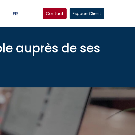
s
FR
Contact
Espace Client
ble auprès de ses