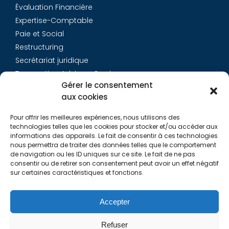
Évaluation Financière
Expertise-Comptable
Paie et Social
Restructuring
Secrétariat juridique
Transaction Advisory Services
Gérer le consentement
aux cookies
Aurys
Pour offrir les meilleures expériences, nous utilisons des
Équipe
technologies telles que les cookies pour stocker et/ou accéder aux
Carrières
informations des appareils. Le fait de consentir à ces technologies
nous permettra de traiter des données telles que le comportement
Contact
de navigation ou les ID uniques sur ce site. Le fait de ne pas
consentir ou de retirer son consentement peut avoir un effet négatif
sur certaines caractéristiques et fonctions.
Liens utiles
Rapports de Transparence
Accepter
Mentions légales
Politique de Cookies (EU)
Refuser