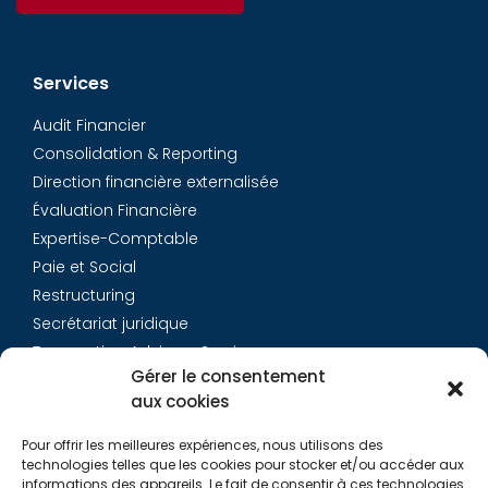
Services
Audit Financier
Consolidation & Reporting
Direction financière externalisée
Évaluation Financière
Expertise-Comptable
Paie et Social
Restructuring
Secrétariat juridique
Transaction Advisory Services
Gérer le consentement
aux cookies
Aurys
Pour offrir les meilleures expériences, nous utilisons des
Équipe
technologies telles que les cookies pour stocker et/ou accéder aux
Carrières
informations des appareils. Le fait de consentir à ces technologies