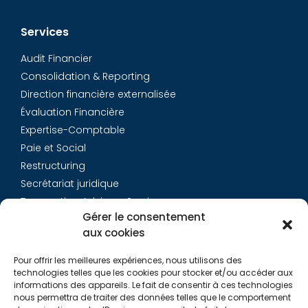
Services
Audit Financier
Consolidation & Reporting
Direction financière externalisée
Évaluation Financière
Expertise-Comptable
Paie et Social
Restructuring
Secrétariat juridique
Transaction Advisory Services
Gérer le consentement
aux cookies
Aurys
Pour offrir les meilleures expériences, nous utilisons des
Équipe
technologies telles que les cookies pour stocker et/ou accéder aux
Carrières
informations des appareils. Le fait de consentir à ces technologies
nous permettra de traiter des données telles que le comportement
Contact