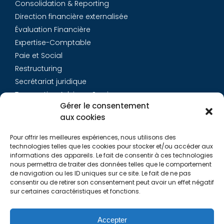
Consolidation & Reporting
Direction financière externalisée
Évaluation Financière
Expertise-Comptable
Paie et Social
Restructuring
Secrétariat juridique
Transaction Advisory Services
Gérer le consentement
aux cookies
Aurys
Pour offrir les meilleures expériences, nous utilisons des
Équipe
technologies telles que les cookies pour stocker et/ou accéder aux
Carrières
informations des appareils. Le fait de consentir à ces technologies
nous permettra de traiter des données telles que le comportement
Contact
de navigation ou les ID uniques sur ce site. Le fait de ne pas
consentir ou de retirer son consentement peut avoir un effet négatif
sur certaines caractéristiques et fonctions.
Liens utiles
Rapports de Transparence
Accepter