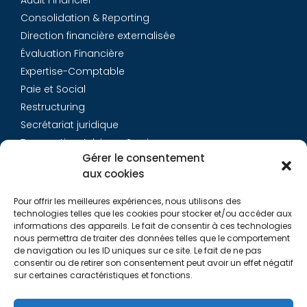
Consolidation & Reporting
Direction financière externalisée
Évaluation Financière
Expertise-Comptable
Paie et Social
Restructuring
Secrétariat juridique
Transaction Advisory Services
Gérer le consentement
aux cookies
Aurys
Pour offrir les meilleures expériences, nous utilisons des
Équipe
technologies telles que les cookies pour stocker et/ou accéder aux
Carrières
informations des appareils. Le fait de consentir à ces technologies
nous permettra de traiter des données telles que le comportement
Contact
de navigation ou les ID uniques sur ce site. Le fait de ne pas
consentir ou de retirer son consentement peut avoir un effet négatif
sur certaines caractéristiques et fonctions.
Liens utiles
Rapports de Transparence