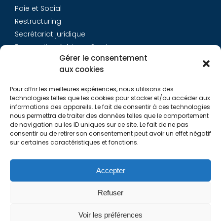
Paie et Social
Restructuring
Secrétariat juridique
Transaction Advisory Services
Gérer le consentement
aux cookies
Aurys
Pour offrir les meilleures expériences, nous utilisons des
Équipe
technologies telles que les cookies pour stocker et/ou accéder aux
Carrières
informations des appareils. Le fait de consentir à ces technologies
nous permettra de traiter des données telles que le comportement
Contact
de navigation ou les ID uniques sur ce site. Le fait de ne pas
consentir ou de retirer son consentement peut avoir un effet négatif
sur certaines caractéristiques et fonctions.
Liens utiles
Rapports de Transparence
Accepter
Mentions légales
Politique de Cookies (EU)
Refuser
Lexique
Voir les préférences