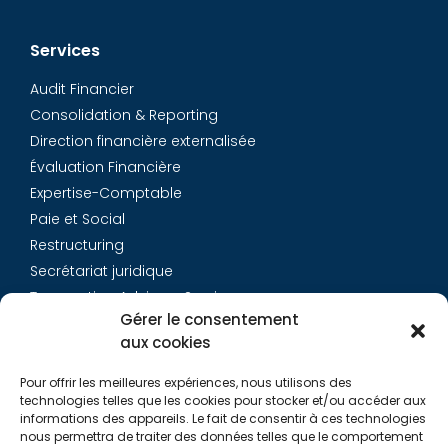
Services
Audit Financier
Consolidation & Reporting
Direction financière externalisée
Évaluation Financière
Expertise-Comptable
Paie et Social
Restructuring
Secrétariat juridique
Transaction Advisory Services
Gérer le consentement
aux cookies
Aurys
Pour offrir les meilleures expériences, nous utilisons des
Équipe
technologies telles que les cookies pour stocker et/ou accéder aux
Carrières
informations des appareils. Le fait de consentir à ces technologies
nous permettra de traiter des données telles que le comportement
Contact