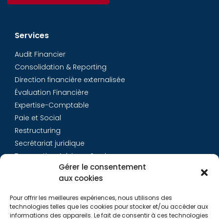
Services
Audit Financier
Consolidation & Reporting
Direction financière externalisée
Évaluation Financière
Expertise-Comptable
Paie et Social
Restructuring
Secrétariat juridique
Transaction Advisory Services
Gérer le consentement
aux cookies
Aurys
Pour offrir les meilleures expériences, nous utilisons des
Équipe
technologies telles que les cookies pour stocker et/ou accéder aux
Carrières
informations des appareils. Le fait de consentir à ces technologies