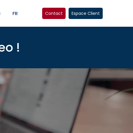
s
FR
Contact
Espace Client
eo !