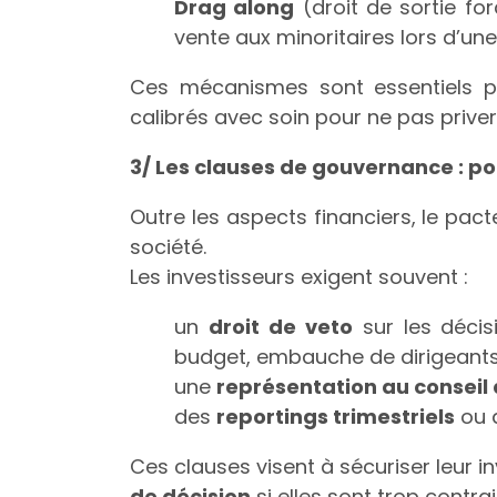
Drag along
(droit de sortie fo
vente aux minoritaires lors d’une
Ces mécanismes sont essentiels po
calibrés avec soin pour ne pas priver
3/ Les clauses de gouvernance : po
Outre les aspects financiers, le pac
société.
Les investisseurs exigent souvent :
un
droit de veto
sur les décis
budget, embauche de dirigeants
une
représentation au conseil 
des
reportings trimestriels
ou d
Ces clauses visent à sécuriser leur 
de décision
si elles sont trop contra