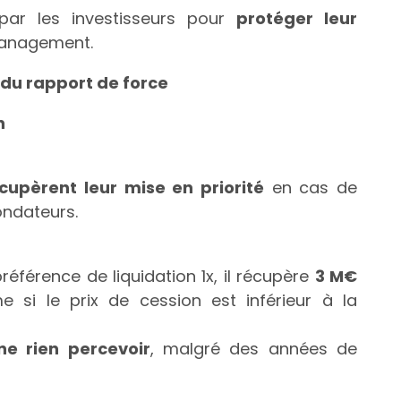
é par les investisseurs pour
protéger leur
management.
r du rapport de force
n
cupèrent leur mise en priorité
en cas de
ondateurs.
référence de liquidation 1x, il récupère
3 M€
e si le prix de cession est inférieur à la
ne rien percevoir
, malgré des années de