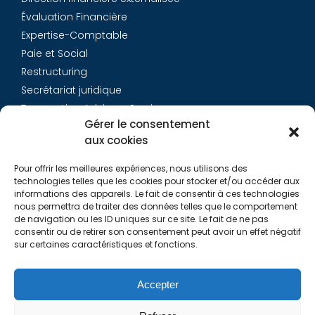
Évaluation Financière
Expertise-Comptable
Paie et Social
Restructuring
Secrétariat juridique
Transaction Advisory Services
Gérer le consentement
aux cookies
Aurys
Pour offrir les meilleures expériences, nous utilisons des
Équipe
technologies telles que les cookies pour stocker et/ou accéder aux
Carrières
informations des appareils. Le fait de consentir à ces technologies
nous permettra de traiter des données telles que le comportement
Contact
de navigation ou les ID uniques sur ce site. Le fait de ne pas
consentir ou de retirer son consentement peut avoir un effet négatif
sur certaines caractéristiques et fonctions.
Liens utiles
Rapports de Transparence
Accepter
Mentions légales
Politique de Cookies (EU)