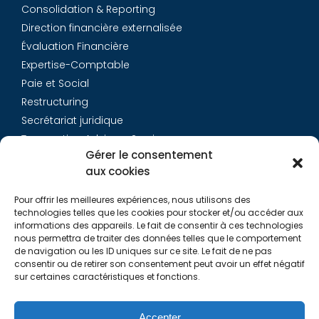
Consolidation & Reporting
Direction financière externalisée
Évaluation Financière
Expertise-Comptable
Paie et Social
Restructuring
Secrétariat juridique
Transaction Advisory Services
Gérer le consentement
aux cookies
Aurys
Pour offrir les meilleures expériences, nous utilisons des
Équipe
technologies telles que les cookies pour stocker et/ou accéder aux
Carrières
informations des appareils. Le fait de consentir à ces technologies
nous permettra de traiter des données telles que le comportement
Contact
de navigation ou les ID uniques sur ce site. Le fait de ne pas
consentir ou de retirer son consentement peut avoir un effet négatif
sur certaines caractéristiques et fonctions.
Liens utiles
Rapports de Transparence
Accepter