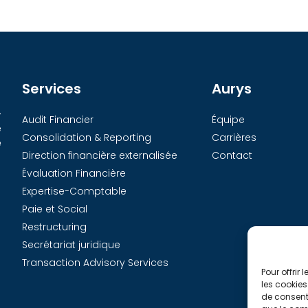
Services
Aurys
-
Audit Financier
Équipe
e
Consolidation & Reporting
Carrières
e
Direction financière externalisée
Contact
Évaluation Financière
Expertise-Comptable
Paie et Social
Restructuring
Secrétariat juridique
Transaction Advisory Services
Pour offrir
les cookies
de consenti