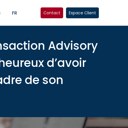
s
FR
Contact
Espace Client
nsaction Advisory
heureux d’avoir
adre de son