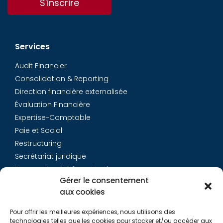
S'inscrire
Services
Audit Financier
Consolidation & Reporting
Direction financière externalisée
Évaluation Financière
Expertise-Comptable
Paie et Social
Restructuring
Secrétariat juridique
Transaction Advisory Services
Gérer le consentement
aux cookies
Aurys
Pour offrir les meilleures expériences, nous utilisons des
Équipe
technologies telles que les cookies pour stocker et/ou accéder aux