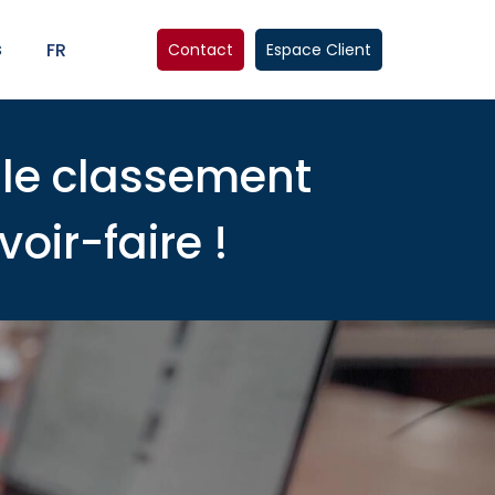
s
FR
Contact
Espace Client
le classement
oir-faire !