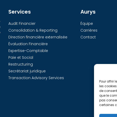
Services
Aurys
-
Audit Financier
Équipe
e
Consolidation & Reporting
Carrières
e
Direction financière externalisée
Contact
Évaluation Financière
Expertise-Comptable
Paie et Social
Restructuring
Secrétariat juridique
Transaction Advisory Services
Pour offrir
les cookies
de consenti
que le comp
pas consent
certaines c