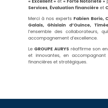
« Excellent »
et
« Forte Notoriété »
p
Services
,
Évaluation financière
et
C
Merci à nos experts
Fabien Borio,
Galais, Ghislain d’Ouince, Tim
l’ensemble des collaborateurs, q
accompagnement d’excellence.
Le
GROUPE AURYS
réaffirme son en
et innovantes, en accompagnant s
financières et stratégiques.