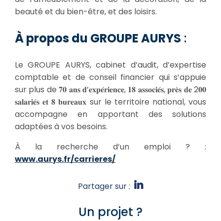
beauté et du bien-être, et des loisirs.
À propos du GROUPE AURYS
:
Le GROUPE AURYS, cabinet d’audit, d’expertise
comptable et de conseil financier qui s’appuie
sur plus de 𝟕𝟎 𝐚𝐧𝐬 𝐝’𝐞𝐱𝐩𝐞́𝐫𝐢𝐞𝐧𝐜𝐞, 𝟏𝟖 𝐚𝐬𝐬𝐨𝐜𝐢𝐞́𝐬, 𝐩𝐫𝐞̀𝐬 𝐝𝐞 2𝟎𝟎
𝐬𝐚𝐥𝐚𝐫𝐢𝐞́𝐬 𝐞𝐭 𝟖 𝐛𝐮𝐫𝐞𝐚𝐮𝐱 sur le territoire national, vous
accompagne en apportant des solutions
adaptées à vos besoins.
À la recherche d’un emploi ? :
www.aurys.fr/carrieres/
Partager sur :
Un projet ?