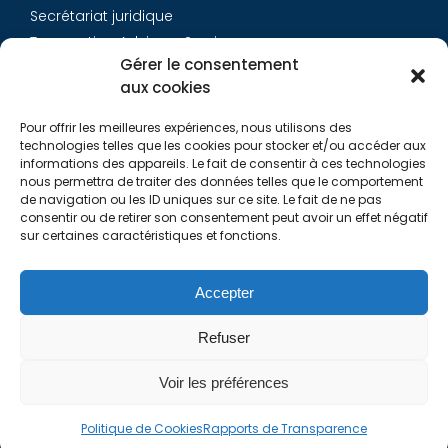
Secrétariat juridique
Transaction Advisory Services
Gérer le consentement
aux cookies
Aurys
Pour offrir les meilleures expériences, nous utilisons des
Équipe
technologies telles que les cookies pour stocker et/ou accéder aux
Carrières
informations des appareils. Le fait de consentir à ces technologies
nous permettra de traiter des données telles que le comportement
Contact
de navigation ou les ID uniques sur ce site. Le fait de ne pas
consentir ou de retirer son consentement peut avoir un effet négatif
sur certaines caractéristiques et fonctions.
Liens utiles
Rapports de Transparence
Accepter
Mentions légales
Politique de Cookies (EU)
Refuser
Lexique
Voir les préférences
Politique de Cookies
Rapports de Transparence