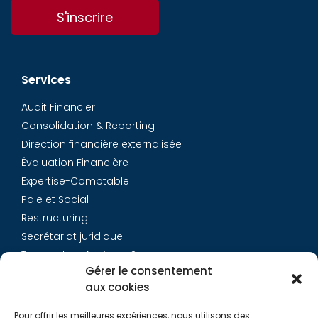
S'inscrire
Services
Audit Financier
Consolidation & Reporting
Direction financière externalisée
Évaluation Financière
Expertise-Comptable
Paie et Social
Restructuring
Secrétariat juridique
Transaction Advisory Services
Gérer le consentement
aux cookies
Aurys
Pour offrir les meilleures expériences, nous utilisons des