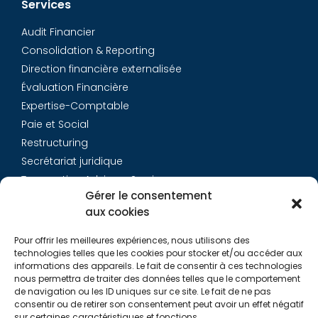
Services
Audit Financier
Consolidation & Reporting
Direction financière externalisée
Évaluation Financière
Expertise-Comptable
Paie et Social
Restructuring
Secrétariat juridique
Transaction Advisory Services
Gérer le consentement
aux cookies
Aurys
Pour offrir les meilleures expériences, nous utilisons des
Équipe
technologies telles que les cookies pour stocker et/ou accéder aux
Carrières
informations des appareils. Le fait de consentir à ces technologies
nous permettra de traiter des données telles que le comportement
Contact
de navigation ou les ID uniques sur ce site. Le fait de ne pas
consentir ou de retirer son consentement peut avoir un effet négatif
sur certaines caractéristiques et fonctions.