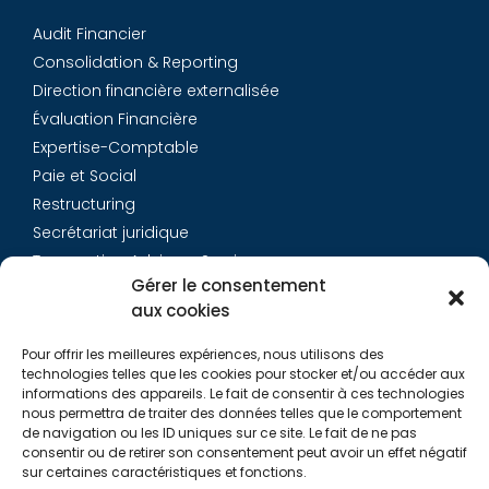
Audit Financier
Consolidation & Reporting
Direction financière externalisée
Évaluation Financière
Expertise-Comptable
Paie et Social
Restructuring
Secrétariat juridique
Transaction Advisory Services
Gérer le consentement
aux cookies
Aurys
Pour offrir les meilleures expériences, nous utilisons des
Équipe
technologies telles que les cookies pour stocker et/ou accéder aux
Carrières
informations des appareils. Le fait de consentir à ces technologies
nous permettra de traiter des données telles que le comportement
Contact
de navigation ou les ID uniques sur ce site. Le fait de ne pas
consentir ou de retirer son consentement peut avoir un effet négatif
sur certaines caractéristiques et fonctions.
Liens utiles