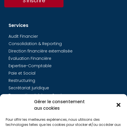
S'inscrire
Services
Audit Financier
Consolidation & Reporting
Direction financière externalisée
Évaluation Financière
Expertise-Comptable
Paie et Social
Restructuring
Secrétariat juridique
Transaction Advisory Services
Gérer le consentement
aux cookies
Aurys
Pour offrir les meilleures expériences, nous utilisons des
Équipe
technologies telles que les cookies pour stocker et/ou accéder aux