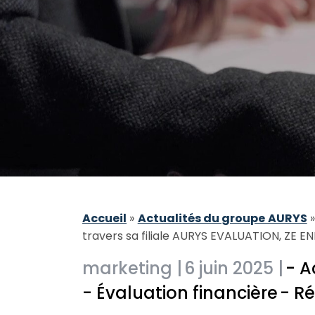
Accueil
»
Actualités du groupe AURYS
travers sa filiale AURYS EVALUATION, ZE 
marketing |
6 juin 2025 |
- A
- Évaluation financière
- R