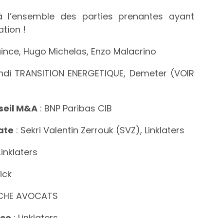
à l’ensemble des parties prenantes ayant
ation !
uince, Hugo Michelas, Enzo Malacrino
di TRANSITION ENERGETIQUE, Demeter (VOIR
seil M&A
: BNP Paribas CIB
ate
: Sekri Valentin Zerrouk (SVZ), Linklaters
Linklaters
ick
CHE AVOCATS
nce
: Linklaters