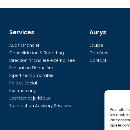
Services
Aurys
-
Audit Financier
Équipe
e
Consolidation & Reporting
Carrières
e
Direction financière externalisée
Contact
Évaluation Financière
Expertise-Comptable
Paie et Social
Restructuring
Secrétariat juridique
Transaction Advisory Services
Pour offrir
les cookies
de consenti
que le comp