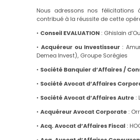
Nous adressons nos félicitations 
contribué à la réussite de cette opér
•
Conseil EVALUATION
: Ghislain d’O
•
Acquéreur ou Investisseur
: Amun
Demea Invest), Groupe Sorégies
•
Société Banquier d’Affaires / Con
•
Société Avocat d’Affaires Corpor
•
Société Avocat d’Affaires Autre
: 
•
Acquéreur Avocat Corporate
: Orr
•
Acq. Avocat d’Affaires Fiscal
: HO
•
Acq. Avocat d’Affaires Concurre