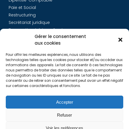
Expertise-Comptable
Paie et Social
Restructuring
Secrétariat juridique
Transaction Advisory Services
Gérer le consentement
aux cookies
Aurys
Pour offrir les meilleures expériences, nous utilisons des
Équipe
technologies telles que les cookies pour stocker et/ou accéder aux
Carrières
informations des appareils. Le fait de consentir à ces technologies
nous permettra de traiter des données telles que le comportement
Contact
de navigation ou les ID uniques sur ce site. Le fait de ne pas
consentir ou de retirer son consentement peut avoir un effet négatif
sur certaines caractéristiques et fonctions.
Liens utiles
Rapports de Transparence
Accepter
Mentions légales
Politique de Cookies (EU)
Refuser
Lexique
Voir les préférences